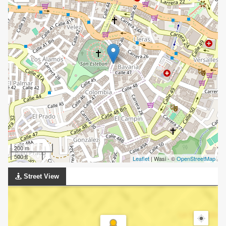
200 m
500 ft
Leaflet
| Wasi - ©
OpenStreetMap
Street View