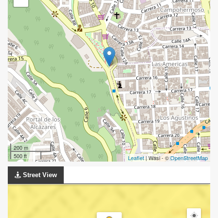
200 m
500 ft
Leaflet
| Wasi - ©
OpenStreetMap
Street View