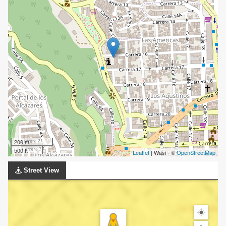
200 m
500 ft
Leaflet
| Wasi - ©
OpenStreetMap
Street View