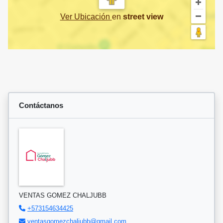
Ver Ubicación
en
street view
Contáctanos
VENTAS GOMEZ CHALJUBB
+573154634425
ventasgomezchaljubb@gmail.com