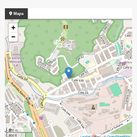
Mapa
+
−
200 m
500 ft
Leaflet
| Wasi - ©
OpenStreetMap