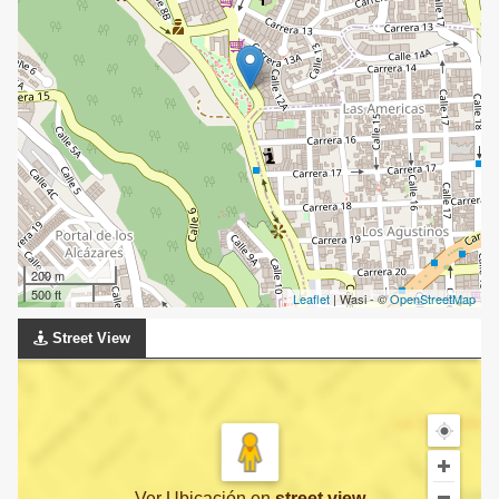
200 m
500 ft
Leaflet
| Wasi - ©
OpenStreetMap
Street View
Ver Ubicación
en
street view