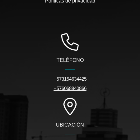
Políticas de privacidad
TELÉFONO
+573154634425
+576068840866
UBICACIÓN