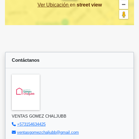
Ver Ubicación
en
street view
Contáctanos
VENTAS GOMEZ CHALJUBB
+573154634425
ventasgomezchaljubb@gmail.com