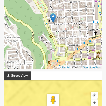
200 m
500 ft
Leaflet
| Wasi - ©
OpenStreetMap
Street View