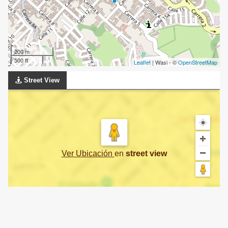
200 m
500 ft
Leaflet
| Wasi - ©
OpenStreetMap
Street View
Ver Ubicación
en
street view