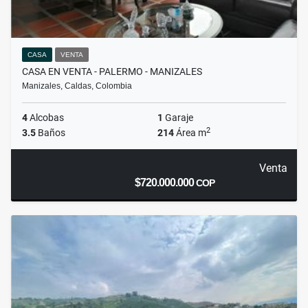
CASA
VENTA
CASA EN VENTA - PALERMO - MANIZALES
Manizales, Caldas, Colombia
4
Alcobas
1
Garaje
2
3.5
Baños
214
Área m
Venta
$720.000.000
COP