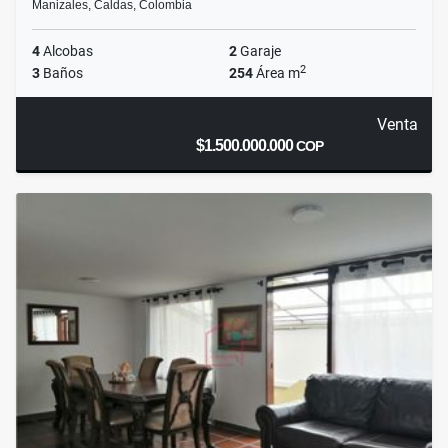
Manizales, Caldas, Colombia
4
Alcobas
2
Garaje
2
3
Baños
254
Área m
Venta
$1.500.000.000
COP