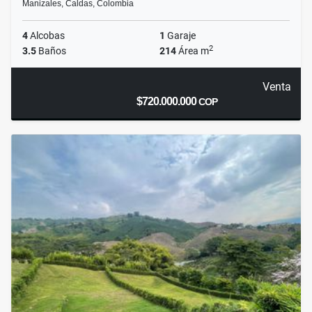
Manizales, Caldas, Colombia
4
Alcobas
1
Garaje
2
3.5
Baños
214
Área m
Venta
$720.000.000
COP