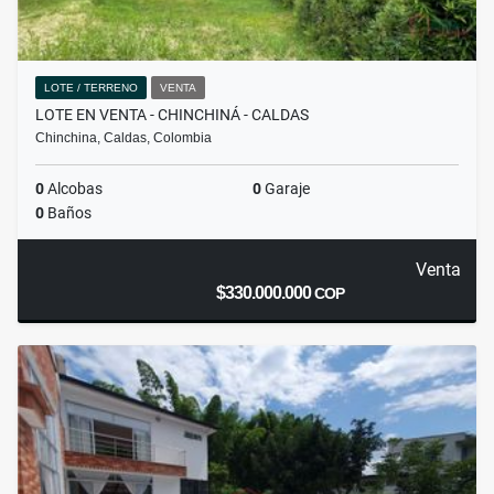
LOTE / TERRENO
VENTA
LOTE EN VENTA - CHINCHINÁ - CALDAS
Chinchina, Caldas, Colombia
0
Alcobas
0
Garaje
0
Baños
Venta
$330.000.000
COP