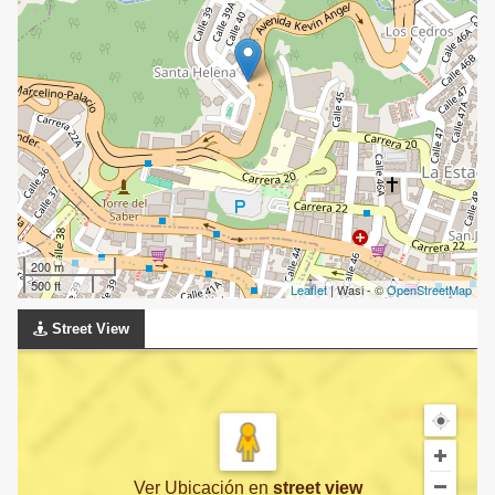
200 m
500 ft
Leaflet
| Wasi - ©
OpenStreetMap
Street View
Ver Ubicación
en
street view