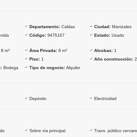
Departamento:
Caldas
Ciudad:
Manizales
nida
Código:
9475167
Estado:
Usado
8 m²
Área Privada:
8 m²
Alcobas:
1
Piso:
1
Año construcción:
2
:
Bodega
Tipo de negocio:
Alquiler
Depósito
Electricidad
ado
Sobre vía principal
Trans. público cercan