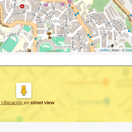
Leaflet
| Wasi - ©
Ope
r Ubicación
en
street view