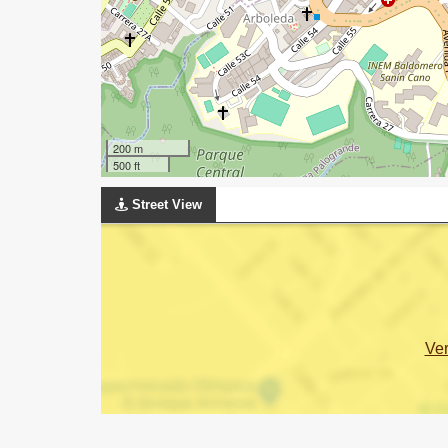
200 m
500 ft
Street View
Ve