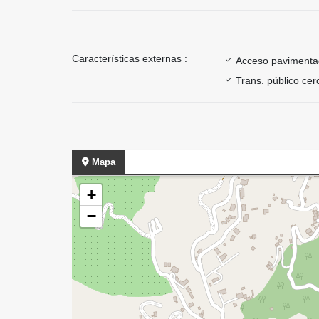
Características externas :
Acceso paviment
Trans. público ce
Mapa
+
−