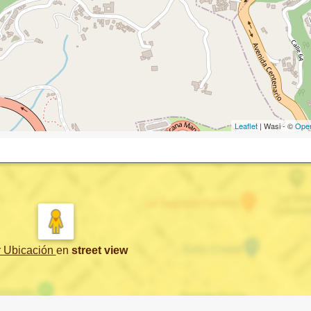
Leaflet
| Wasi - ©
Ope
r Ubicación
en
street view