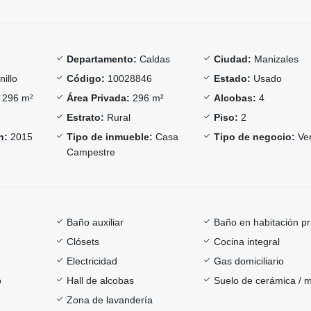
Departamento:
Caldas
Ciudad:
Manizales
illo
Código:
10028846
Estado:
Usado
296 m²
Área Privada:
296 m²
Alcobas:
4
Estrato:
Rural
Piso:
2
n:
2015
Tipo de inmueble:
Casa
Tipo de negocio:
Ve
Campestre
Baño auxiliar
Baño en habitación pr
Clósets
Cocina integral
Electricidad
Gas domiciliario
o
Hall de alcobas
Suelo de cerámica / 
Zona de lavandería