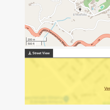
200 m
500 ft
Street View
Ve