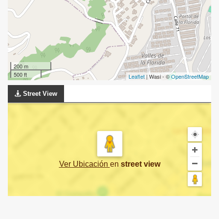
200 m
500 ft
Leaflet
| Wasi - ©
OpenStreetMap
Street View
Ver Ubicación
en
street view