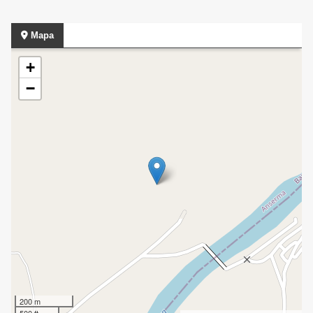
Mapa
+
−
200 m