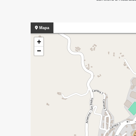
Mapa
+
−