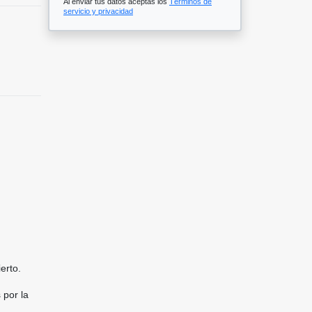
Al enviar tus datos aceptas los
Términos de
servicio y privacidad
erto.
 por la