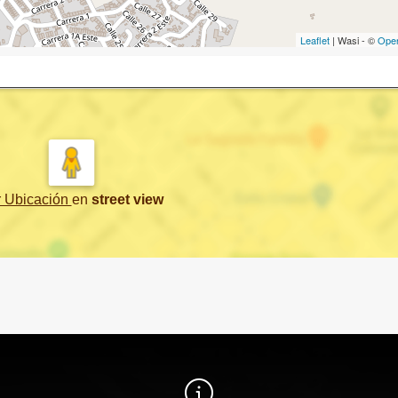
Leaflet
| Wasi - ©
Ope
r Ubicación
en
street view