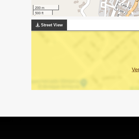
200 m
500 ft
Street View
Ve