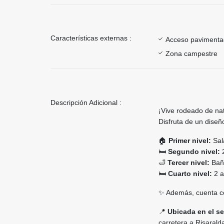
Características externas :
Acceso paviment
Zona campestre
Descripción Adicional :
¡Vive rodeado de na
Disfruta de un diseño
🏠
Primer nivel:
Sal
🛏️
Segundo nivel:
2
🛁
Tercer nivel:
Baño
🛏️
Cuarto nivel:
2 a
✨ Además, cuenta con
📍
Ubicada en el se
carretera a Risarald