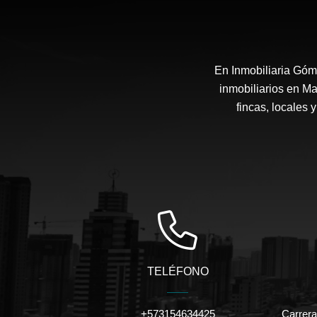
En Inmobiliaria Góm
inmobiliarios en Ma
fincas, locales 
TELÉFONO
+573154634425
Carrera