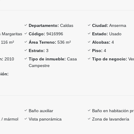
Departamento:
Caldas
Ciudad:
Anserma
 Margaritas
Código:
9416996
Estado:
Usado
116 m²
Área Terreno:
536 m²
Alcobas:
4
Estrato:
3
Piso:
4
n:
2010
Tipo de inmueble:
Casa
Tipo de negocio:
Ve
Campestre
ción:
Baño auxiliar
Baño en habitación pr
 / mármol
Vista panorámica
Zona de lavandería