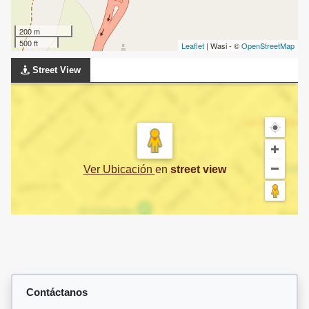
200 m
500 ft
Leaflet
| Wasi - ©
OpenStreetMap
Street View
Ver Ubicación
en
street view
Contáctanos