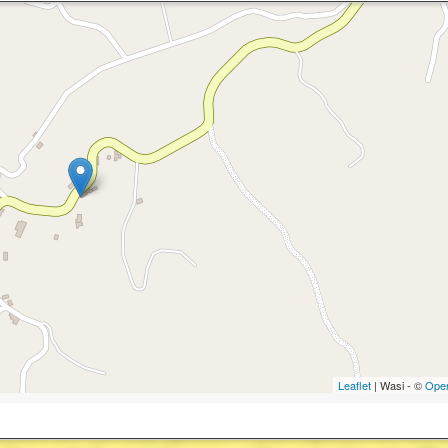
Leaflet
| Wasi - ©
Ope