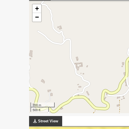
+
−
200 m
500 ft
Street View