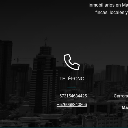
inmobiliarios en Ma
fincas, locales 
TELÉFONO
+573154634425
Carrera
+576068840866
Ma