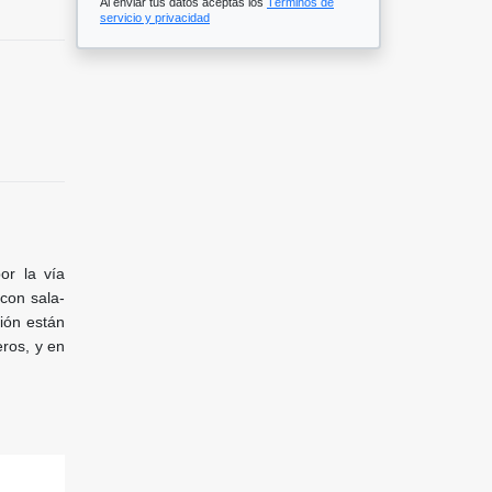
Al enviar tus datos aceptas los
Términos de
servicio y privacidad
or la vía
con sala-
ción están
eros, y en