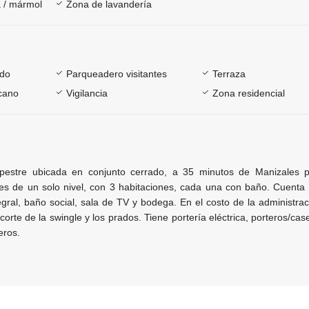
 / mármol
Zona de lavandería
ado
Parqueadero visitantes
Terraza
rcano
Vigilancia
Zona residencial
stre ubicada en conjunto cerrado, a 35 minutos de Manizales p
 es de un solo nivel, con 3 habitaciones, cada una con baño. Cuenta 
gral, baño social, sala de TV y bodega. En el costo de la administra
 corte de la swingle y los prados. Tiene portería eléctrica, porteros/cas
eros.