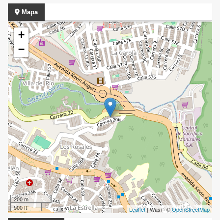
Mapa
+
−
200 m
500 ft
Leaflet
| Wasi - ©
OpenStreetMap