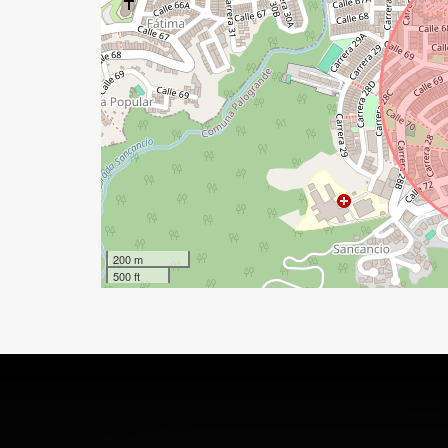
200 m
500 ft