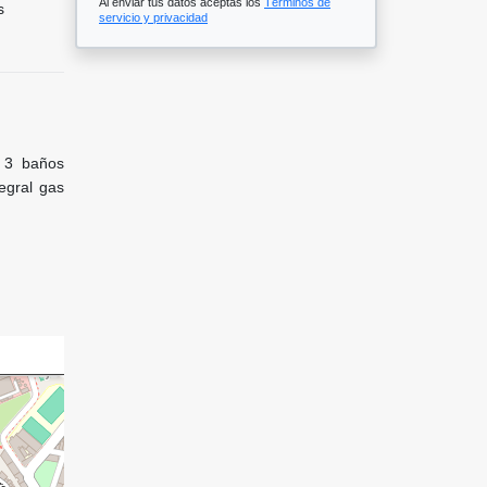
Al enviar tus datos aceptas los
Términos de
s
servicio y privacidad
 3 baños
tegral gas