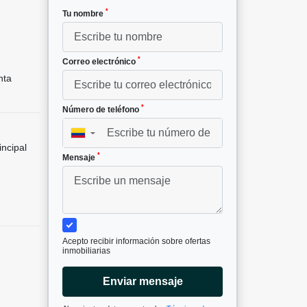
*
Tu nombre
²
*
Correo electrónico
nta
*
Número de teléfono
▼
incipal
*
Mensaje
Acepto recibir información sobre ofertas
inmobiliarias
Enviar mensaje