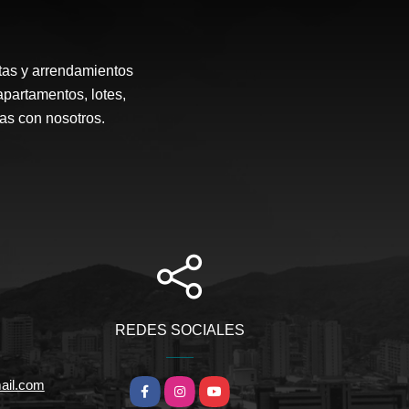
tas y arrendamientos
apartamentos, lotes,
ias con nosotros.
REDES SOCIALES
ail.com
Facebook
Instagram
YouTube