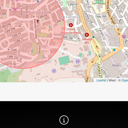
Leaflet
| Wasi - ©
Ope