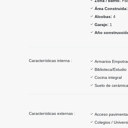
Zona / barrio:
Pal
Área Construida:
Alcobas:
4
Garaje:
1
Año construcció
Características interna :
Armarios Empotra
Biblioteca/Estudio
Cocina integral
Suelo de cerámica
Características externas :
Acceso paviment
Colegios / Univer