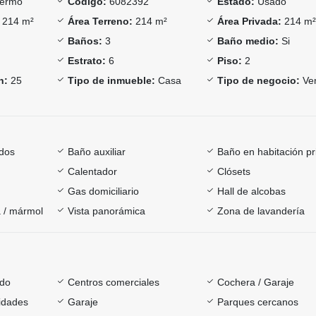
ermo
Código:
6082392
Estado:
Usado
214 m²
Área Terreno:
214 m²
Área Privada:
214 m
Baños:
3
Baño medio:
Si
Estrato:
6
Piso:
2
n:
25
Tipo de inmueble:
Casa
Tipo de negocio:
Ve
dos
Baño auxiliar
Baño en habitación pr
Calentador
Clósets
Gas domiciliario
Hall de alcobas
 / mármol
Vista panorámica
Zona de lavandería
ado
Centros comerciales
Cochera / Garaje
sidades
Garaje
Parques cercanos