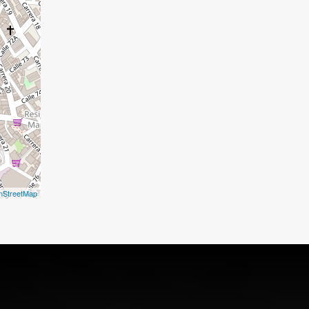
nStreetMap