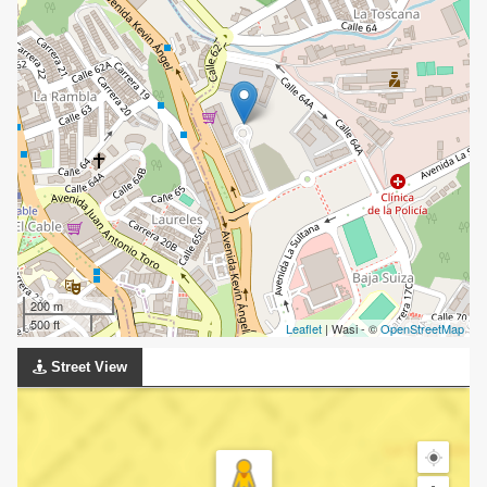
200 m
500 ft
Leaflet
| Wasi - ©
OpenStreetMap
Street View