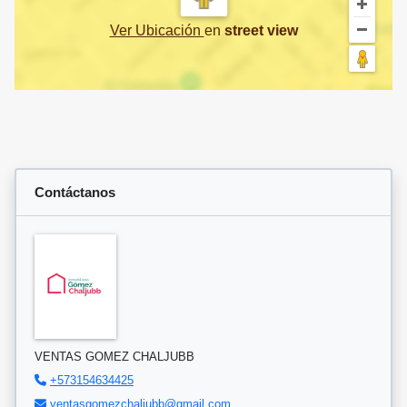
Ver Ubicación
en
street view
Contáctanos
VENTAS GOMEZ CHALJUBB
+573154634425
ventasgomezchaljubb@gmail.com