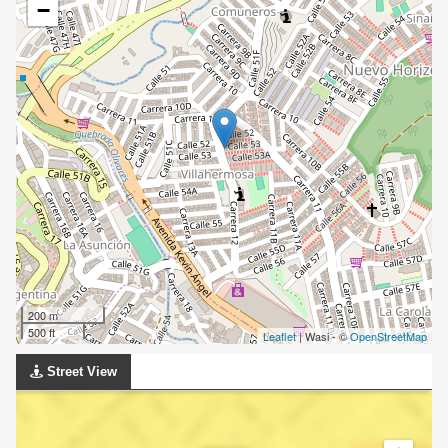
−
200 m
500 ft
Leaflet
| Wasi - ©
OpenStreetMap
Street View