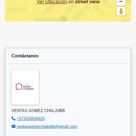
Ver Ubicación
en
street view
Contáctanos
VENTAS GOMEZ CHALJUBB
+573154634425
ventasgomezchaljubb@gmail.com