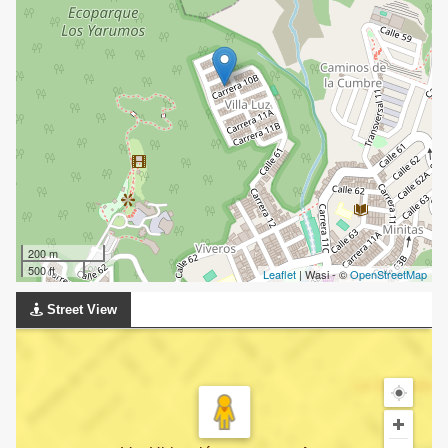
200 m
500 ft
Leaflet
| Wasi - ©
OpenStreetMap
Street View