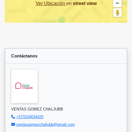
Ver Ubicación
en
street view
Contáctanos
VENTAS GOMEZ CHALJUBB
+573154634425
ventasgomezchaljubb@gmail.com