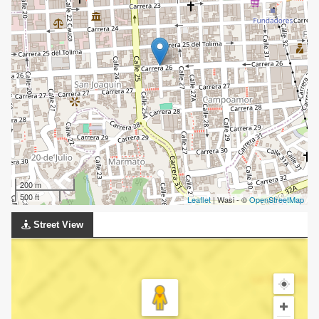
200 m
500 ft
Leaflet
| Wasi - ©
OpenStreetMap
Street View