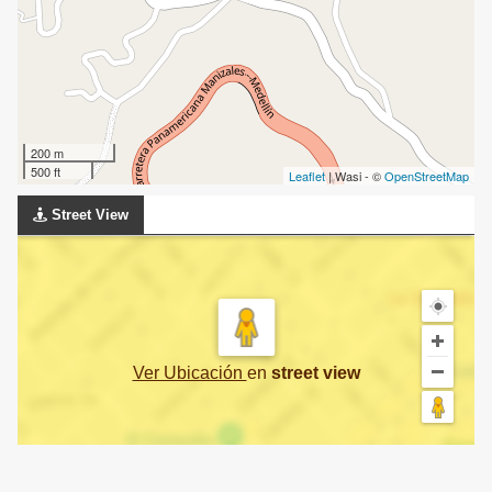
200 m
500 ft
Leaflet
| Wasi - ©
OpenStreetMap
Street View
Ver Ubicación
en
street view