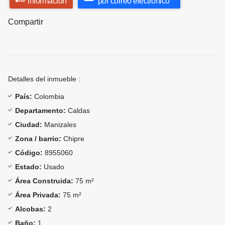
información
por correo electrónico
Compartir
Detalles del inmueble :
País:
Colombia
Departamento:
Caldas
Ciudad:
Manizales
Zona / barrio:
Chipre
Código:
8955060
Estado:
Usado
Área Construida:
75 m²
Área Privada:
75 m²
Alcobas:
2
Baño:
1