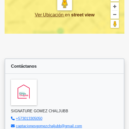
Ver Ubicación
en
street view
Contáctanos
SIGNATURE GOMEZ CHALJUBB
+573013305050
captacionesgomezchaljubb@gmail.com