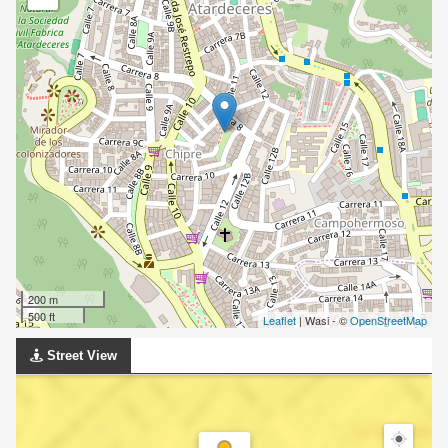
200 m
500 ft
Leaflet
| Wasi - ©
OpenStreetMap
Street View