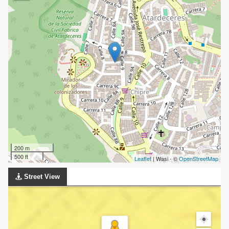
200 m
500 ft
Leaflet
| Wasi - ©
OpenStreetMap
Street View