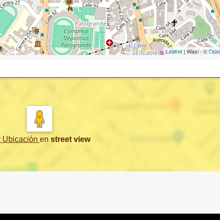
Leaflet
| Wasi - ©
Ope
r Ubicación
en
street view