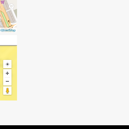
nStreetMap