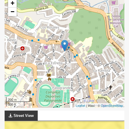
+
−
200 m
500 ft
Leaflet
| Wasi - ©
OpenStreetMap
Street View