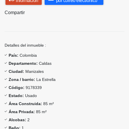
información
por correo electrónico
Compartir
Detalles del inmueble :
País:
Colombia
Departamento:
Caldas
Ciudad:
Manizales
Zona / barrio:
La Estrella
Código:
9178339
Estado:
Usado
Área Construida:
85 m²
Área Privada:
85 m²
Alcobas:
2
Baño:
1