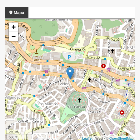
Mapa
+
−
200 m
500 ft
Leaflet
| Wasi - ©
OpenStreetMap