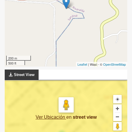
200 m
500 ft
Leaflet
| Wasi - ©
OpenStreetMap
Street View
Ver Ubicación
en
street view