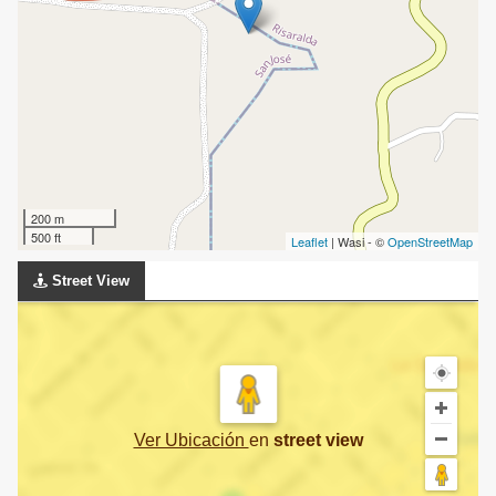
200 m
500 ft
Leaflet
| Wasi - ©
OpenStreetMap
Street View
Ver Ubicación
en
street view