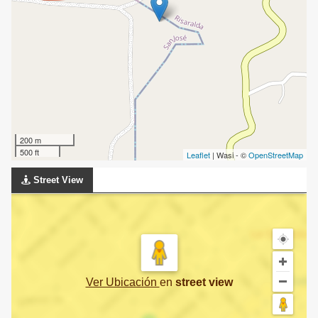
200 m
500 ft
Leaflet
| Wasi - ©
OpenStreetMap
Street View
Ver Ubicación
en
street view