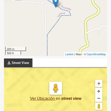
200 m
500 ft
Leaflet
| Wasi - ©
OpenStreetMap
Street View
Ver Ubicación
en
street view