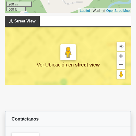
200 m
500 ft
Leaflet
| Wasi - ©
OpenStreetMap
Street View
Ver Ubicación
en
street view
Contáctanos