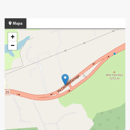
Mapa
+
−