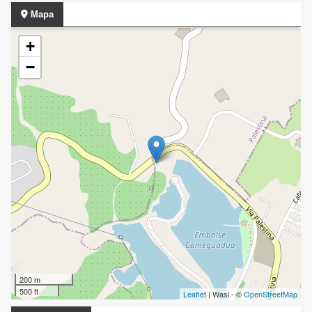
Mapa
+
−
200 m
500 ft
Leaflet
| Wasi - ©
OpenStreetMap