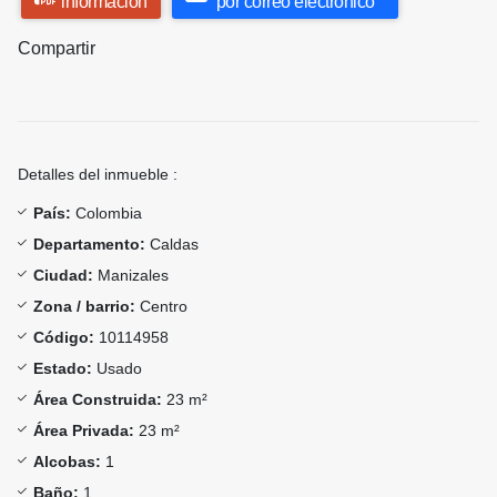
información
por correo electrónico
Compartir
Detalles del inmueble :
País:
Colombia
Departamento:
Caldas
Ciudad:
Manizales
Zona / barrio:
Centro
Código:
10114958
Estado:
Usado
Área Construida:
23 m²
Área Privada:
23 m²
Alcobas:
1
Baño:
1