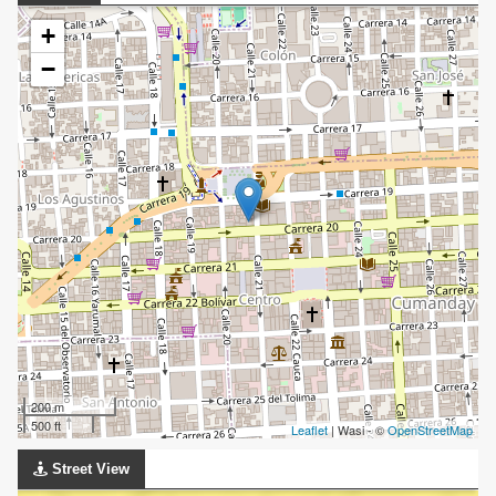
+
−
200 m
500 ft
Leaflet
| Wasi - ©
OpenStreetMap
Street View