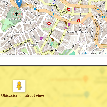
Leaflet
| Wasi - ©
Ope
r Ubicación
en
street view