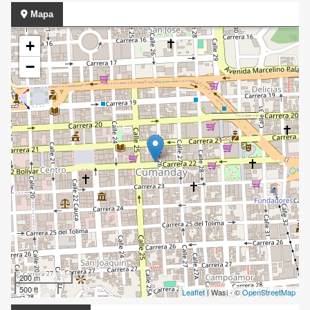
Mapa
+
−
200 m
500 ft
Leaflet
| Wasi - ©
OpenStreetMap