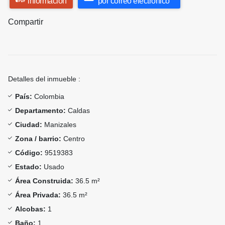
información
por correo electrónico
Compartir
Detalles del inmueble :
País:
Colombia
Departamento:
Caldas
Ciudad:
Manizales
Zona / barrio:
Centro
Código:
9519383
Estado:
Usado
Área Construida:
36.5 m²
Área Privada:
36.5 m²
Alcobas:
1
Baño:
1