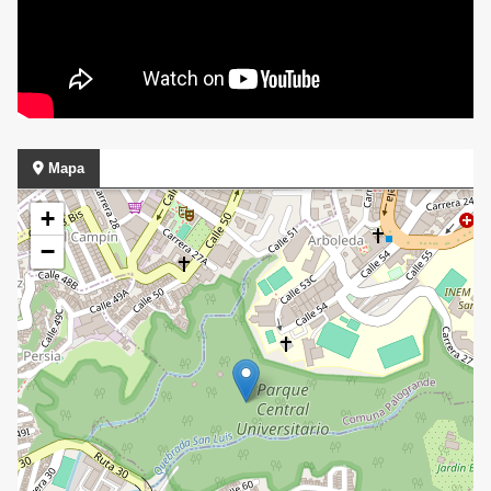
Mapa
+
−