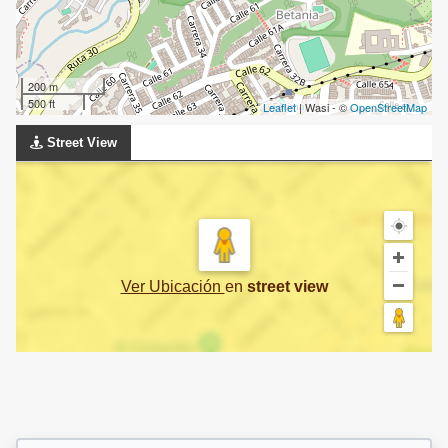
200 m
500 ft
Leaflet
| Wasi - ©
OpenStreetMap
Street View
Ver Ubicación
en
street view