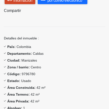
información
por correo electrónico
Compartir
Detalles del inmueble :
País:
Colombia
Departamento:
Caldas
Ciudad:
Manizales
Zona / barrio:
Centro
Código:
9796780
Estado:
Usado
Área Construida:
42 m²
Área Terreno:
42 m²
Área Privada:
42 m²
Alcobas:
1