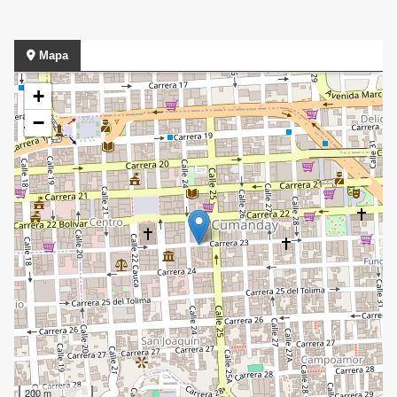
Mapa
+
−
200 m