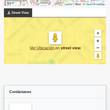
500 ft
Leaflet
| Wasi - ©
OpenStreetMap
Street View
Ver Ubicación
en
street view
Contáctanos