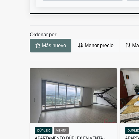
Ordenar por:
Más nuevo
Menor precio
May
DÚPLEX
VENTA
DÚPLE
APARTAMENTO DÚPLEX EN VENTA - MILÁN - MANIZALES