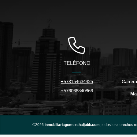
TELÉFONO
+573154634425
Carrera
+576068840866
Ma
©2026
inmobiliariagomezchaljubb.com
, todos los derechos r