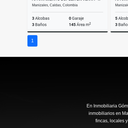
Manizales, Caldas, Colombia
Manizal
3
Alcobas
0
Garaje
5
Alco
2
3
Baños
145
Área m
3
Baño
Venta
1
$1.050.000.000
En Inmobiliaria Góm
inmobiliarios en Ma
fincas, locales 