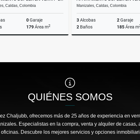
es, Caldas, Colombia
Manizales, Caldas, Colombia
bas
0
Garaje
3
Alcobas
2
Garaje
2
s
179
Área m
2
Baños
185
Área m
Venta
$628.000.000
$600
QUIÉNES SOMOS
ez Chaljubb, ofrecemos más de 25 años de experiencia en ven
nizales. Especialistas en la compra, venta y alquiler de casas, 
y oficinas. Descubre los mejores servicios y opciones inmobiliar