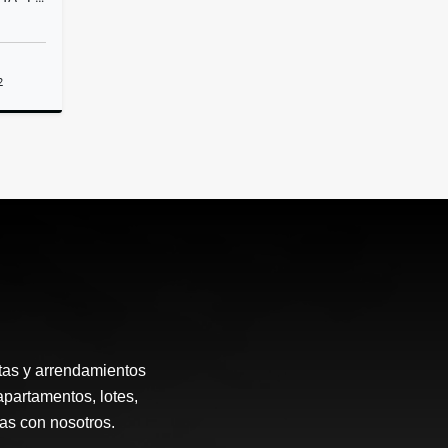
2
Venta
.000.000
tas y arrendamientos
apartamentos, lotes,
ias con nosotros.