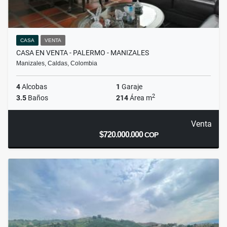
CASA
VENTA
CASA EN VENTA - PALERMO - MANIZALES
Manizales, Caldas, Colombia
4
Alcobas
1
Garaje
2
3.5
Baños
214
Área m
Venta
$720.000.000
COP