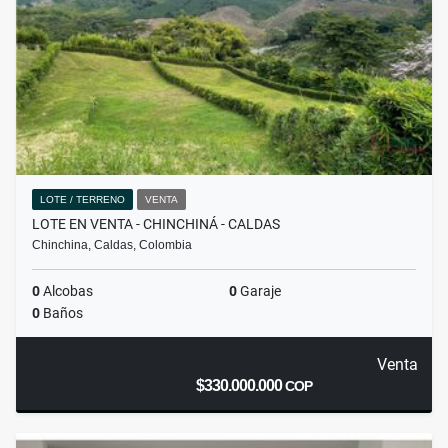
LOTE / TERRENO
VENTA
LOTE EN VENTA - CHINCHINÁ - CALDAS
Chinchina, Caldas, Colombia
0
Alcobas
0
Garaje
0
Baños
Venta
$330.000.000
COP