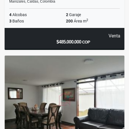
Manizales, Caldas, Colombia
4
Alcobas
2
Garaje
2
3
Baños
200
Área m
Venta
$485.000.000
COP