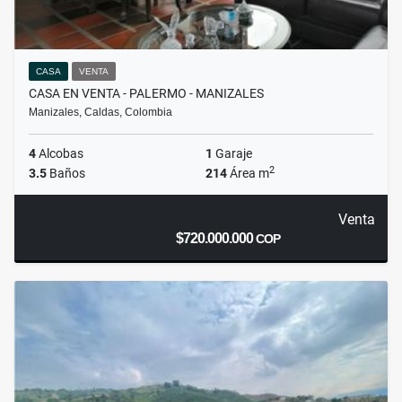
CASA
VENTA
CASA EN VENTA - PALERMO - MANIZALES
Manizales, Caldas, Colombia
4
Alcobas
1
Garaje
2
3.5
Baños
214
Área m
Venta
$720.000.000
COP