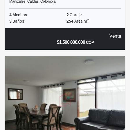
Manizales, Caldas, Colombia
4
Alcobas
2
Garaje
2
3
Baños
254
Área m
Venta
$1.500.000.000
COP