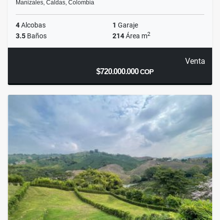
Manizales, Caldas, Colombia
4
Alcobas
1
Garaje
2
3.5
Baños
214
Área m
Venta
$720.000.000
COP