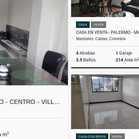
CASA
VENTA
Manizales, Caldas, Colombia
4
Alcobas
1
Garaje
3.5
Baños
214
Área m
$720.000.000
 - CENTRO - VILL…
2
a m
CASA CON RENTA
VENTA