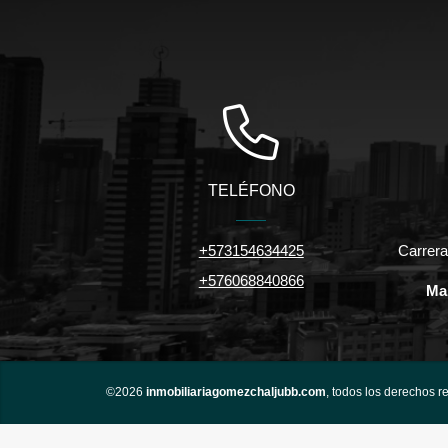
TELÉFONO
+573154634425
Carrera
+576068840866
Ma
©2026
inmobiliariagomezchaljubb.com
, todos los derechos r