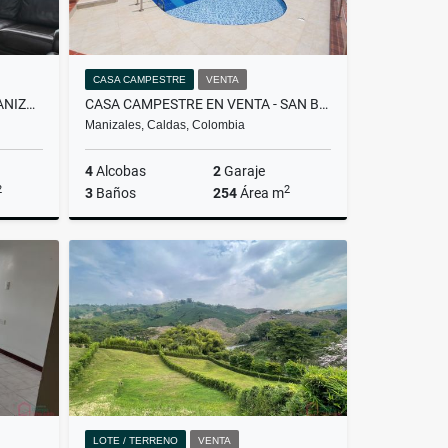
CASA CAMPESTRE
VENTA
CASA EN VENTA - PALERMO - MANIZALES
CASA CAMPESTRE EN VENTA - SAN BERNARDO DEL VIENTO - MANIZALES
Manizales, Caldas, Colombia
4
Alcobas
2
Garaje
2
2
3
Baños
254
Área m
Venta
Venta
$1.500.000.000
LOTE / TERRENO
VENTA