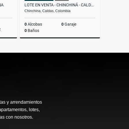
NA
LOTE EN VENTA - CHINCHINÁ - CALDAS
Chinchina, Caldas, Colombia
0
Alcobas
0
Garaje
2
0
Baños
Venta
Venta
$330.000.000
tas y arrendamientos
apartamentos, lotes,
ias con nosotros.