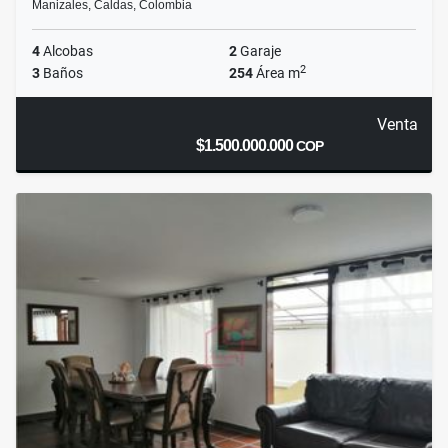
Manizales, Caldas, Colombia
4
Alcobas
2
Garaje
2
3
Baños
254
Área m
Venta
$1.500.000.000
COP