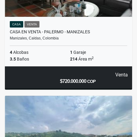
CASA
VENTA
CASA EN VENTA - PALERMO - MANIZALES
Manizales, Caldas, Colombia
4
Alcobas
1
Garaje
2
3.5
Baños
214
Área m
Venta
$720.000.000
COP